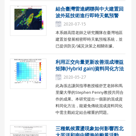
結合臺灣雷達網聯與中大建置回
波外延技術進行即時天氣預警
2020-07-15
本系鍾高陞老師之研究團隊在臺灣地區
建置並發展精密即時天氣預報系統，並
已提供防災/減災決策之相關依據。
利用正交向量更新改善混成增益
矩陣(Hybrid gain)資料同化方法
2020-05-27
此為張志謙與指導教授楊舒芝老師和馬
里蘭大學的Stephen Penny教授共同合
作的成果。本研究提出一個新的混成資
料同化方法，能避免傳統混成資料同化
中需主觀給定結合權重的問題。
三種氣候震盪現象如何影響西北
太平洋和南中國海的颱風活動