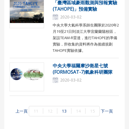
「臺灣區域豪雨觀測與預報實驗
(TAHOPE)」預備實驗
2020-03-02
中央大學大氣科學系師生團隊於2020年2
月19至21日到淡江大學宜蘭蘭陽校區，
架設TEAM-R雷達，進行TAHOPE的準備
實驗，所收集的資料將作為後續規劃
TAHOPE實驗依據。
中央大學福爾摩沙衛星七號
(FORMOSAT-7)氣象科研團隊
2020-03-02
上一頁
11
12
13
14
15
下一頁