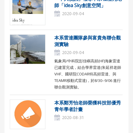
師「idea Sky創意空間」
2020-09-04
本系雷達團隊參與富貴角聯合觀
測實驗
2020-09-04
氣象局/中科院彭佳嶼高頻(HF)海象雷達
已建置完成，結合學界雷達(朱延祥老師
VHF、國研院CODAR特高頻雷達、與
TEAMR移動式雷達)，於8/30--9/06 進行
聯合觀測實驗。
本系鄭芳怡老師榮獲科技部優秀
青年學者計畫
2020-08-31