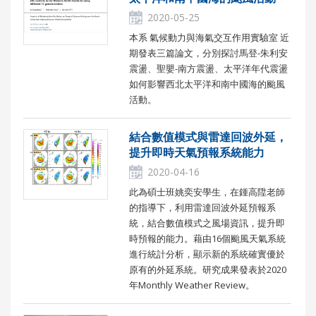
2020-05-25
本系 氣候動力與海氣交互作用實驗室 近
期發表三篇論文，分別探討馬登-朱利安
震盪、聖嬰-南方震盪、太平洋年代震盪
如何影響西北太平洋和南中國海的颱風
活動。
結合數值模式與雷達回波外延，
提升即時天氣預報系統能力
2020-04-16
此為碩士班姚奕安學生，在鍾高陞老師
的指導下，利用雷達回波外延預報系
統，結合數值模式之風場資訊，提升即
時預報的能力。藉由16個颱風天氣系統
進行統計分析，顯示新的系統確實優於
原有的外延系統。研究成果發表於2020
年Monthly Weather Review。