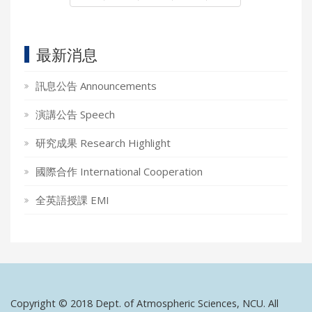
最新消息
訊息公告 Announcements
演講公告 Speech
研究成果 Research Highlight
國際合作 International Cooperation
全英語授課 EMI
Copyright © 2018 Dept. of Atmospheric Sciences, NCU. All