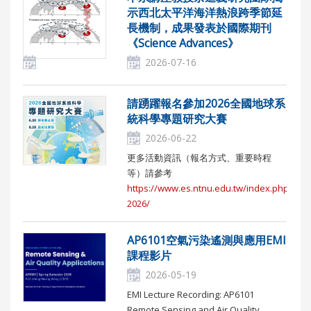
示西北太平洋海洋熱浪跨季節延
長機制，成果發表於國際期刊
《Science Advances》
2026-07-16
請踴躍報名參加2026全國地球系
統科學專題研究大賽
2026-06-22
更多活動資訊（報名方式、重要時程
等）請參考
https://www.es.ntnu.edu.tw/index.php/tess
2026/
AP6101空氣污染遙測與應用EMI
課程影片
2026-05-19
EMI Lecture Recording: AP6101
Remote Sensing and Air Quality