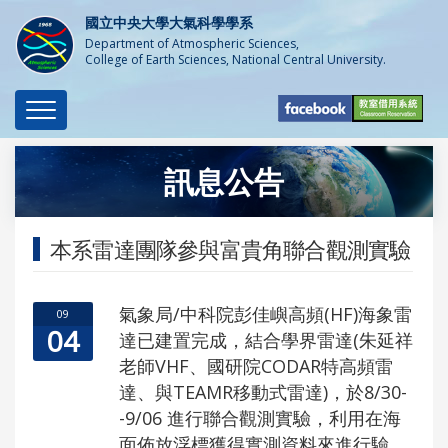
國立中央大學大氣科學學系
Department of Atmospheric Sciences,
College of Earth Sciences, National Central University.
Toggle
navigation
訊息公告
本系雷達團隊參與富貴角聯合觀測實驗
氣象局/中科院彭佳嶼高頻(HF)海象雷
09
04
達
已建置完成，
結合學界雷達(朱延祥
老師VHF、國研院CODAR特高頻雷
達、
與TEAMR移動式雷達)，於8/30-
-9/06 進行聯合觀測實驗
，利用在海
面佈放浮標獲得實測資料來進行驗