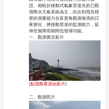
證。
相較於移動式氣象雷達先前已觀
測降水天氣系統為主，
此次利用其精
密的測量能力在富貴角觀測海浪的日
夜變化，
將移動雷達的監測能力，延
伸至無降雨期間也發揮功能。
一、
觀測實況影片
(
點我觀看原始影片
)
二、
觀測照片