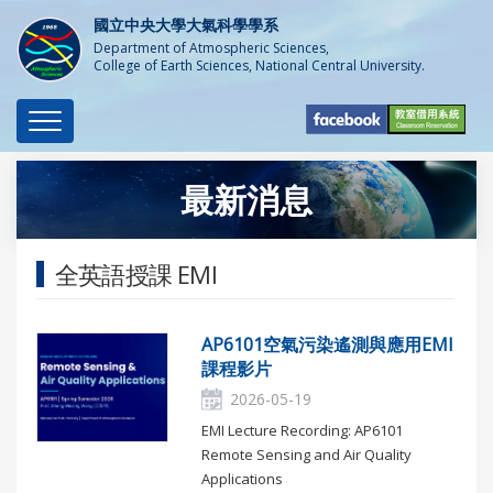
國立中央大學大氣科學學系
Department of Atmospheric Sciences,
College of Earth Sciences, National Central University.
Toggle
navigation
最新消息
全英語授課 EMI
AP6101空氣污染遙測與應用EMI
課程影片
2026-05-19
EMI Lecture Recording: AP6101
Remote Sensing and Air Quality
Applications