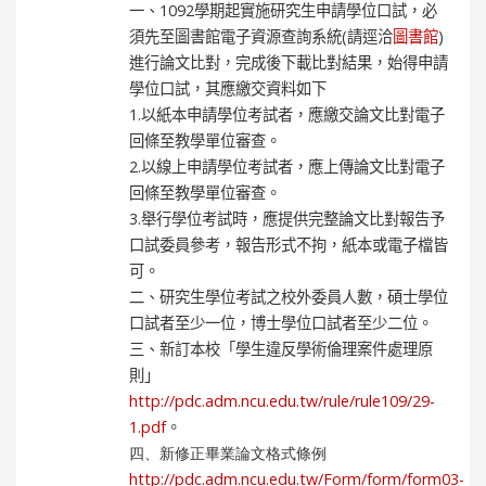
一、
1092
學期起實施研究生申請學位口試，必
須先至
圖書館電子資源查詢系統
(
請逕洽
圖書館
)
進行論文比對，完成後下載比對結果，始得申請
學位口試，其應繳交資料如下
1.
以紙本申請學位考試者，應繳交
論文比對電子
回條
至教學單位審查。
2.
以線上申請學位考試者，應上傳
論文比對電子
回條
至教學單位審查。
3.
舉行學位考試時，應提供
完整論文比對報告
予
口試委員參考，報告形式不拘，紙本或電子檔皆
可。
二、研究生學位考試之校外委員人數，碩士學位
口試者至少一位，博士學位口試者至少二位。
三、新訂本校「學生違反學術倫理案件處理原
則」
http://pdc.adm.ncu.edu.tw/rule/rule109/29-
1.pdf
。
四、新修正畢業論文格式條例
http://pdc.adm.ncu.edu.tw/Form/form/form03-