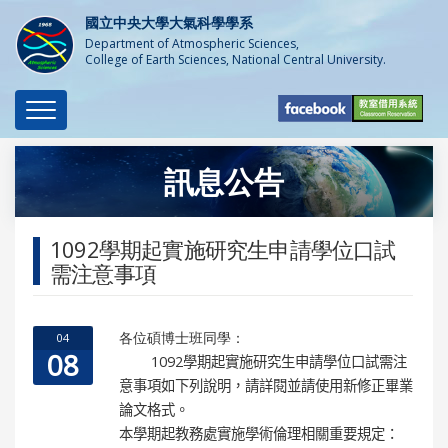
國立中央大學大氣科學學系
Department of Atmospheric Sciences,
College of Earth Sciences, National Central University.
Toggle
navigation
訊息公告
1092學期起實施研究生申請學位口試
需注意事項
各位碩博士班同學：
04
08
1092
學期起實施研究生申請學位口試需注
意事項如下列說明，請詳閱並請使用新修正畢業
論文格式。
本學期起教務處實施
學術倫理
相關重要規定：