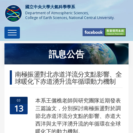
國立中央大學大氣科學學系
Department of Atmospheric Sciences,
College of Earth Sciences, National Central University.
Toggle
navigation
訊息公告
南極振盪對北赤道洋流分支點影響、全
球暖化下赤道湧升流年循環動力機制
本系王儷樵老師與研究團隊近期發表
03
13
三篇論文，分別探討南極振盪對於調
節北赤道洋流分支點的影響、赤道大
西洋與太平洋湧升流的年循環在全球
暖化下的動力機制。