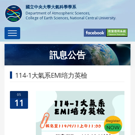
國立中央大學大氣科學學系
Department of Atmospheric Sciences,
College of Earth Sciences, National Central University.
Toggle
navigation
訊息公告
114-1大氣系EMI培力英檢
05
11