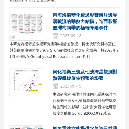
南海海溫變化透過影響海洋邊界
層噴流的動熱力結構，進而影響
臺灣梅雨季的極端降雨事件
2023-09-18
本研究為楊舒芝教授研究團隊(楊舒芝教授、博士後研究員林冠任)
與美國華盛頓大學Shuyi S. Chen教授合作之研究成果，於2023年9
月5日刊載於Geophysical Research Letters期刊
同化福衛三號及七號掩星觀測對
熱帶氣旋旋生預報的影響
2023-09-15
本篇研究利用理想觀測同化系統探討同
化福衛三號及七號掩星觀測對熱帶氣旋
旋生預報的影響，並針對大西洋低可預
報度之颶風Gordon(2006)進行討論。
氣象雷達亦能提供水氣資訊並藉