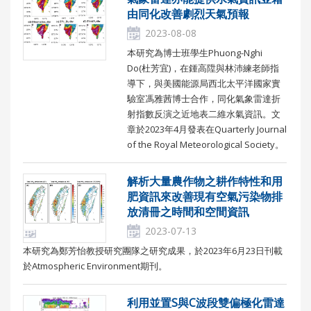
由同化改善劇烈天氣預報
2023-08-08
本研究為博士班學生Phuong-Nghi
Do(杜芳宜)，在鍾高陞與林沛練老師指
導下，與美國能源局西北太平洋國家實
驗室馮雅茜博士合作，同化氣象雷達折
射指數反演之近地表二維水氣資訊。文
章於2023年4月發表在Quarterly Journal
of the Royal Meteorological Society。
解析大量農作物之耕作特性和用
肥資訊來改善現有空氣污染物排
放清冊之時間和空間資訊
2023-07-13
本研究為鄭芳怡教授研究團隊之研究成果，於2023年6月23日刊載
於Atmospheric Environment期刊。
利用並置S與C波段雙偏極化雷達