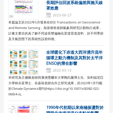
長期評估回波系統偏差與施天線
罩效應
2023-06-27
本篇論文於2022年5月發表在IEEE Transactions on Geoscience
and Remote Sensing，為張偉裕老師氣象局研究計劃執行成果，
計畫主要目的為了解不同波長雙偏極化雷達雷達資料，於不同季節
及天氣型態下的系統性誤差特徵。
全球暖化下赤道大西洋湧升流年
循環之動力機制及其對於太平洋
ENSO的潛在影響
2023-03-13
本研究為王儷樵老師與澳洲墨爾本大學陶氏蘭博士生、加利福尼亞
大學林永富博士、余嘉裕老師合作之研究成果，於2023年1月刊載
於Climate Dynamics期刊(https://doi.org/10.1007/s00382-022-
06654-x)。
1990年代初期以來南極振盪對於